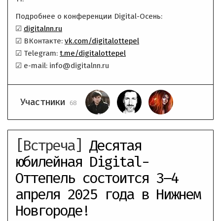
Подробнее о конференции Digital-Осень:
☑
digitalnn.ru
☑ ВКонтакте:
vk.com/digitalottepel
☑ Telegram:
t.me/digitalottepel
☑ e-mail: info@digitalnn.ru
Участники
68
[Встреча]
Десятая
юбилейная Digital-
Оттепель состоится 3–4
апреля 2025 года в Нижнем
Новгороде!