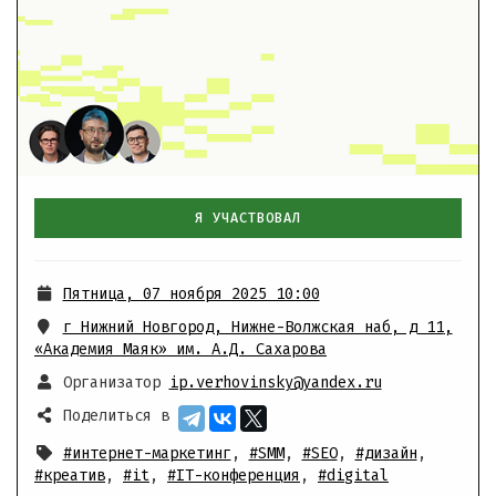
Я УЧАСТВОВАЛ
Пятница, 07 ноября 2025 10:00
г Нижний Новгород, Нижне-Волжская наб, д 11
,
«Академия Маяк» им. А.Д. Сахарова
Организатор
ip.verhovinsky@yandex.ru
Поделиться в
#интернет-маркетинг
,
#SMM
,
#SEO
,
#дизайн
,
#креатив
,
#it
,
#IT-конференция
,
#digital