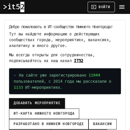
it52
menu
input
ВОЙТИ
Добро пожаловать в ИТ-сообщество Нижнего Новгорода!
Тут вы найдете информацию о действующих
сообществах города, мероприятиях, вакансиях,
аналитику и много другое.
Мы всегда открыты для сотрудничества,
подписывайтесь на наш канал
IT52
На сайте уже зарегистрировано
11944
пользователей, с 2014 года мы рассказали о
1133
ИТ-мероприятиях.
ДОБАВИТЬ МЕРОПРИЯТИЕ
ИТ-КАРТА НИЖНЕГО НОВГОРОДА
РАЗРАБОТАНО В НИЖНЕМ НОВГОРОДЕ
ВАКАНСИИ