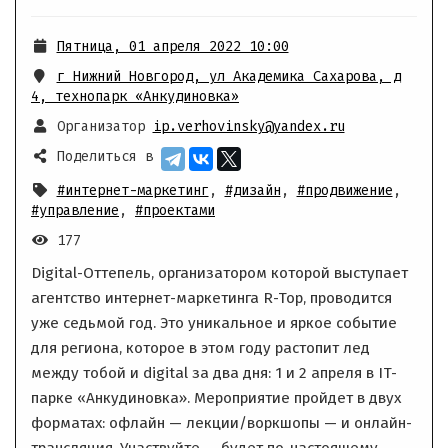
Пятница, 01 апреля 2022 10:00
г Нижний Новгород, ул Академика Сахарова, д
4
,
технопарк «Анкудиновка»
Организатор
ip.verhovinsky@yandex.ru
Поделиться в
#интернет-маркетинг
,
#дизайн
,
#продвижение
,
#управление
,
#проектами
177
Digital-Оттепель, организатором которой выступает
агентство интернет-маркетинга R-Top, проводится
уже седьмой год. Это уникальное и яркое событие
для региона, которое в этом году растопит лед
между тобой и digital за два дня: 1 и 2 апреля в IT-
парке «Анкудиновка». Мероприятие пройдет в двух
форматах: офлайн — лекции/воркшопы — и онлайн-
трансляция. Участвуйте — будет по-настоящему