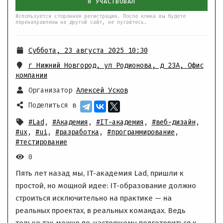
Я УЧАСТВОВАЛ
Используется сторонняя регистрация. После клика вы будете
перенаправлены на другой сайт, не пугайтесь.
Суббота, 23 августа 2025 10:30
г Нижний Новгород, ул Родионова, д 23А
,
Офис
компании
Организатор
Алексей Усков
Поделиться в
#Lad
,
#Академия
,
#IT-академия
,
#веб-дизайн
,
#ux
,
#ui
,
#разработка
,
#программирование
,
#тестирование
0
Пять лет назад мы, IT-академия Lad, пришли к
простой, но мощной идее: IT-образование должно
строиться исключительно на практике — на
реальных проектах, в реальных командах. Ведь
только так можно по-настоящему подготовиться к