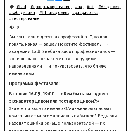
#Lad
,
#программирование
,
#ux
,
#ui
,
#Академия
,
#веб-дизайн
,
#IT-академия
,
#разработка
,
#тестирование
0
Вы слышали о десятках профессий в IT, но как
понять, какая — ваша? Посетите фестиваль IT-
академии Lad! 5 вебинаров от профессионалов —
это ваш шанс познакомиться с ведущими
направлениями IT и почувствовать, что ближе
именно вам.
Программа фестиваля:
Вторник 16.09, 19:00 — «Кем быть выгоднее:
экскаваторщиком или тестировщиком?»
Знаете ли вы, что именно QA-инженеры спасают
компании от многомиллионных убытков? Ведь они
находят ошибки раньше пользователей — их
внимательность, знания и логика срабатывают как