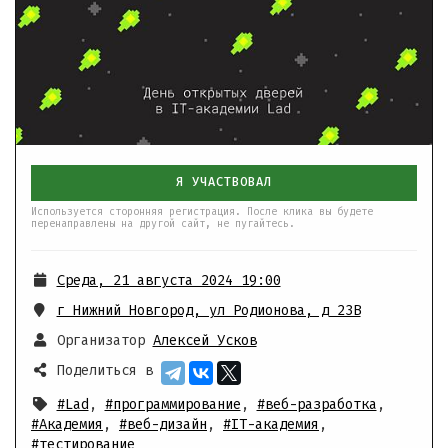
Я УЧАСТВОВАЛ
Используется сторонняя регистрация. После клика вы будете
перенаправлены на другой сайт, не пугайтесь.
Среда, 21 августа 2024 19:00
г Нижний Новгород, ул Родионова, д 23В
Организатор
Алексей Усков
Поделиться в
#Lad
,
#программирование
,
#веб-разработка
,
#Академия
,
#веб-дизайн
,
#IT-академия
,
#тестирование