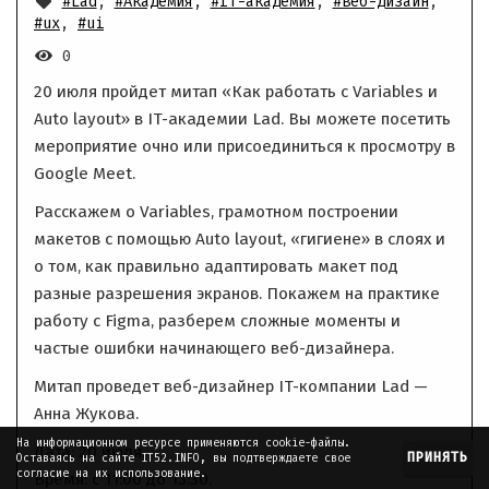
#Lad
,
#Академия
,
#IT-академия
,
#веб-дизайн
,
#ux
,
#ui
0
20 июля пройдет митап «Как работать с Variables и
Auto layout» в IT-академии Lad. Вы можете посетить
мероприятие очно или присоединиться к просмотру в
Google Meet.
Расскажем о Variables, грамотном построении
макетов с помощью Auto layout, «гигиене» в слоях и
о том, как правильно адаптировать макет под
разные разрешения экранов. Покажем на практике
работу с Figma, разберем сложные моменты и
частые ошибки начинающего веб-дизайнера.
Митап проведет веб-дизайнер IT-компании Lad —
Анна Жукова.
На информационном ресурсе применяются cookie-файлы.
Дата: 20 июля.
ПРИНЯТЬ
Оставаясь на сайте IT52.INFO, вы подтверждаете свое
согласие на их использование.
Время: с 11:00 до 13:30.