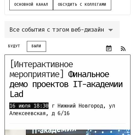
ОСНОВНОЙ КАНАЛ
ОБСУДИТЬ С КОЛЛЕГАМИ
Все события с тэгом веб-дизайн
БУДУТ
БЫЛИ
event_note
rss_feed
[Интерактивное
мероприятие]
Финальное
демо проектов IT-академии
Lad
16 июля
18:30
г Нижний Новгород, ул
Алексеевская, д 6/16