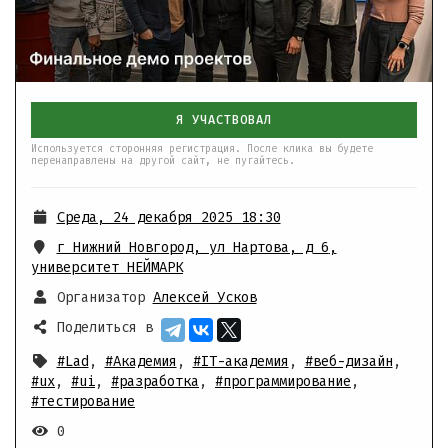
Я УЧАСТВОВАЛ
Используется сторонняя регистрация. После клика вы будете
перенаправлены на другой сайт, не пугайтесь.
Среда, 24 декабря 2025 18:30
г Нижний Новгород, ул Нартова, д 6
,
университет НЕЙМАРК
Организатор
Алексей Усков
Поделиться в
#Lad
,
#Академия
,
#IT-академия
,
#веб-дизайн
,
#ux
,
#ui
,
#разработка
,
#программирование
,
#тестирование
0