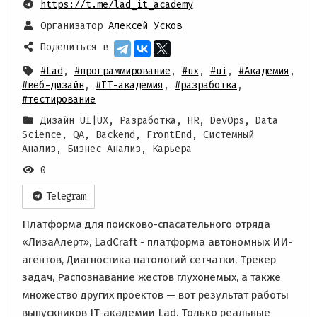
https://t.me/lad_it_academy
Организатор
Алексей Усков
Поделиться в
#Lad
,
#программирование
,
#ux
,
#ui
,
#Академия
,
#веб-дизайн
,
#IT-академия
,
#разработка
,
#тестирование
Дизайн UI|UX, Разработка, HR, DevOps, Data
Science, QA, Backend, FrontEnd, Системный
Анализ, Бизнес Анализ, Карьера
0
Telegram
Платформа для поисково-спасательного отряда
«ЛизаАлерт», LadCraft - платформа автономных ИИ-
агентов, Диагностика патологий сетчатки, Трекер
задач, Распознавание жестов глухонемых, а также
множество других проектов — вот результат работы
выпускников IT-академии Lad. Только реальные