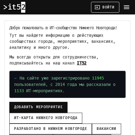
it52
menu
input
ВОЙТИ
Добро пожаловать в ИТ-сообщество Нижнего Новгорода!
Тут вы найдете информацию о действующих
сообществах города, мероприятиях, вакансиях,
аналитику и много другое.
Мы всегда открыты для сотрудничества,
подписывайтесь на наш канал
IT52
На сайте уже зарегистрировано
11945
пользователей, с 2014 года мы рассказали о
1133
ИТ-мероприятиях.
ДОБАВИТЬ МЕРОПРИЯТИЕ
ИТ-КАРТА НИЖНЕГО НОВГОРОДА
РАЗРАБОТАНО В НИЖНЕМ НОВГОРОДЕ
ВАКАНСИИ