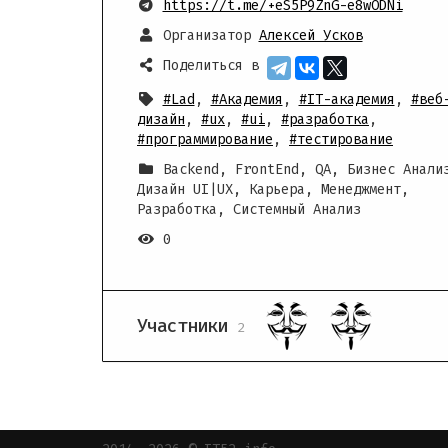
https://t.me/+eS5P9ZnG-e8wODNi
Организатор
Алексей Усков
Поделиться в
#Lad
,
#Академия
,
#IT-академия
,
#веб
дизайн
,
#ux
,
#ui
,
#разработка
,
#программирование
,
#тестирование
Backend, FrontEnd, QA, Бизнес Анали
Дизайн UI|UX, Карьера, Менеджмент,
Разработка, Системный Анализ
0
Участники
2