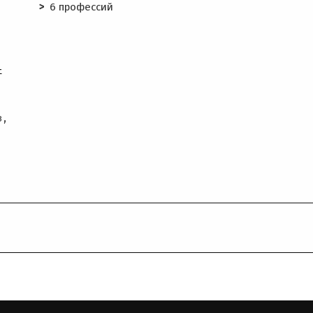
6 профессий
-
з,