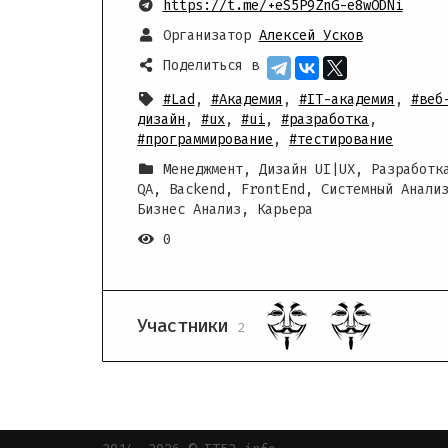
https://t.me/+eS5P9ZnG-e8wODNi
Организатор
Алексей Усков
Поделиться в
#Lad
,
#Академия
,
#IT-академия
,
#веб
дизайн
,
#ux
,
#ui
,
#разработка
,
#программирование
,
#тестирование
Менеджмент, Дизайн UI|UX, Разработк
QA, Backend, FrontEnd, Системный Анали
Бизнес Анализ, Карьера
0
Участники
2