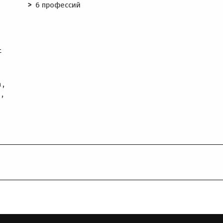
6 профессий
-
а,
з,