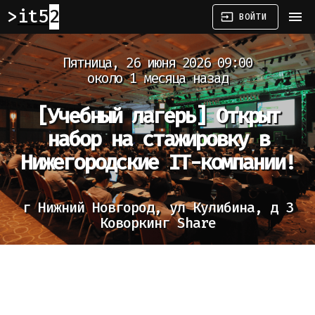
it52
menu
input
ВОЙТИ
Пятница, 26 июня 2026 09:00
около 1 месяца назад
[Учебный лагерь]
Открыт
набор на стажировку в
Нижегородские IT-компании!
г Нижний Новгород, ул Кулибина, д 3
Коворкинг Share