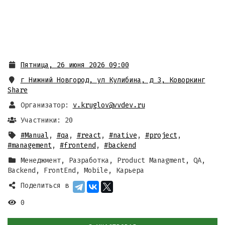
Пятница, 26 июня 2026 09:00
г Нижний Новгород, ул Кулибина, д 3
,
Коворкинг
Share
Организатор:
v.kruglov@vvdev.ru
Участники: 20
#Manual
,
#qa
,
#react
,
#native
,
#project
,
#management
,
#frontend
,
#backend
Менеджмент, Разработка, Product Managment, QA,
Backend, FrontEnd, Mobile, Карьера
Поделиться в
0