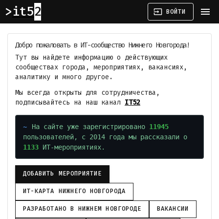
it52
menu
input
ВОЙТИ
Добро пожаловать в ИТ-сообщество Нижнего Новгорода!
Тут вы найдете информацию о действующих
сообществах города, мероприятиях, вакансиях,
аналитику и много другое.
Мы всегда открыты для сотрудничества,
подписывайтесь на наш канал
IT52
На сайте уже зарегистрировано
11945
пользователей, с 2014 года мы рассказали о
1133
ИТ-мероприятиях.
ДОБАВИТЬ МЕРОПРИЯТИЕ
ИТ-КАРТА НИЖНЕГО НОВГОРОДА
РАЗРАБОТАНО В НИЖНЕМ НОВГОРОДЕ
ВАКАНСИИ