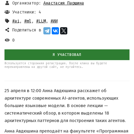
Организатор:
Анастасия Паршина
Участники: 4
#ai
,
#ml
,
#LLM
,
#ИИ
Поделиться в
0
Я УЧАСТВОВАЛ
Используется сторонняя регистрация. После клика вы будете
перенаправлены на другой сайт, не пугайтесь.
25 апреля в 12:00 Анна Авдюшина расскажет об
архитектуре современных AI-агентов, использующих
большие языковые модели. В основе лекции —
систематический обзор, в котором выделены 18
архитектурных паттернов для построения таких агентов.
Анна Авдюшина преподаёт на факультете «Программная