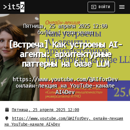
it52
menu
input
ВОЙТИ
Пятница, 25 апреля 2025 12:00
больше 1 года назад
[Встреча]
Как устроены AI-
агенты: архитектурные
паттерны на базе LLM
https://www.youtube.com/@AIforDev
онлайн-лекция на YouTube-канале
AI4Dev
Пятница, 25 апреля 2025 12:00
https://www.youtube.com/@AIforDev
,
онлайн-лекция
на YouTube-канале AI4Dev