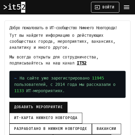
it52
menu
input
ВОЙТИ
Добро пожаловать в ИТ-сообщество Нижнего Новгорода!
Тут вы найдете информацию о действующих
сообществах города, мероприятиях, вакансиях,
аналитику и много другое.
Мы всегда открыты для сотрудничества,
подписывайтесь на наш канал
IT52
На сайте уже зарегистрировано
11945
пользователей, с 2014 года мы рассказали о
1133
ИТ-мероприятиях.
ДОБАВИТЬ МЕРОПРИЯТИЕ
ИТ-КАРТА НИЖНЕГО НОВГОРОДА
РАЗРАБОТАНО В НИЖНЕМ НОВГОРОДЕ
ВАКАНСИИ