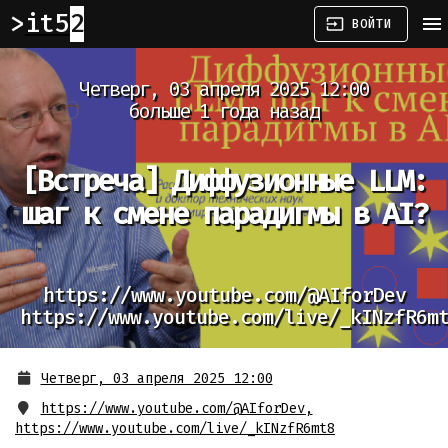
it52
menu
input
ВОЙТИ
Четверг, 03 апреля 2025 12:00
больше 1 года назад
[Встреча]
Диффузионные LLM:
шаг к смене парадигмы в AI?
https://www.youtube.com/@AIforDev
https://www.youtube.com/live/_kINzfR6m
Четверг, 03 апреля 2025 12:00
https://www.youtube.com/@AIforDev
,
https://www.youtube.com/live/_kINzfR6mt8