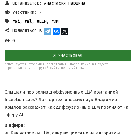
Организатор:
Анастасия Паршина
Участники: 7
#ai
,
#ml
,
#LLM
,
#ИИ
Поделиться в
0
Я УЧАСТВОВАЛ
Используется сторонняя регистрация. После клика вы будете
перенаправлены на другой сайт, не пугайтесь.
Слышали про релиз диффузионных LLM компанией
Inception Labs? Доктор технических наук Владимир
Крылов расскажет, как диффузионные LLM повлияют на
сферу AI.
В эфире:
🔸 Как устроены LLM, опирающиеся не на алгоритмы