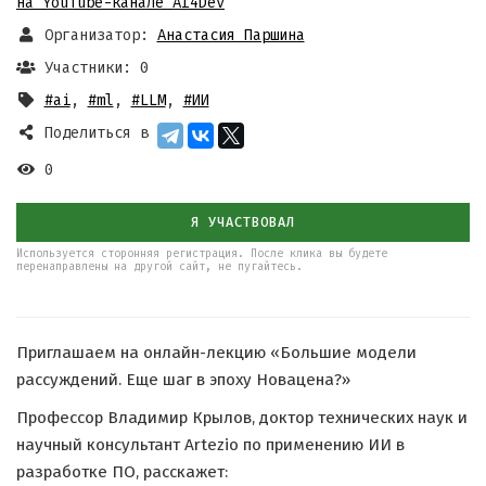
на YouTube-канале AI4Dev
Организатор:
Анастасия Паршина
Участники: 0
#ai
,
#ml
,
#LLM
,
#ИИ
Поделиться в
0
Я УЧАСТВОВАЛ
Используется сторонняя регистрация. После клика вы будете
перенаправлены на другой сайт, не пугайтесь.
Приглашаем на онлайн-лекцию «Большие модели
рассуждений. Еще шаг в эпоху Новацена?»
Профессор Владимир Крылов, доктор технических наук и
научный консультант Artezio по применению ИИ в
разработке ПО, расскажет: