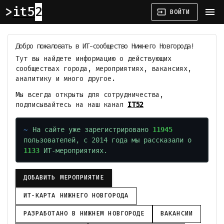
it52
menu
input
ВОЙТИ
Добро пожаловать в ИТ-сообщество Нижнего Новгорода!
Тут вы найдете информацию о действующих
сообществах города, мероприятиях, вакансиях,
аналитику и много другое.
Мы всегда открыты для сотрудничества,
подписывайтесь на наш канал
IT52
На сайте уже зарегистрировано
11945
пользователей, с 2014 года мы рассказали о
1133
ИТ-мероприятиях.
ДОБАВИТЬ МЕРОПРИЯТИЕ
ИТ-КАРТА НИЖНЕГО НОВГОРОДА
РАЗРАБОТАНО В НИЖНЕМ НОВГОРОДЕ
ВАКАНСИИ