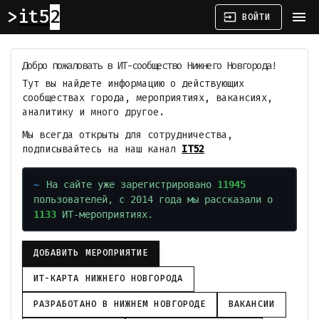
it52
menu
input
ВОЙТИ
Добро пожаловать в ИТ-сообщество Нижнего Новгорода!
Тут вы найдете информацию о действующих
сообществах города, мероприятиях, вакансиях,
аналитику и много другое.
Мы всегда открыты для сотрудничества,
подписывайтесь на наш канал
IT52
На сайте уже зарегистрировано
11945
пользователей, с 2014 года мы рассказали о
1133
ИТ-мероприятиях.
ДОБАВИТЬ МЕРОПРИЯТИЕ
ИТ-КАРТА НИЖНЕГО НОВГОРОДА
РАЗРАБОТАНО В НИЖНЕМ НОВГОРОДЕ
ВАКАНСИИ