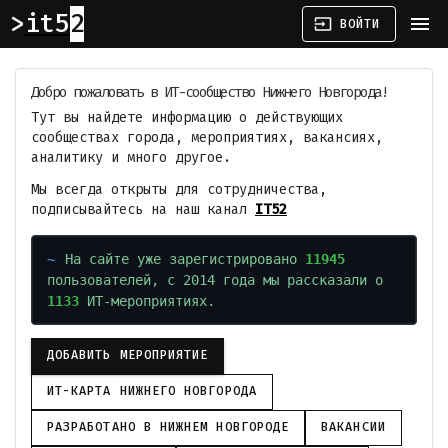
it52
menu
input
ВОЙТИ
Добро пожаловать в ИТ-сообщество Нижнего Новгорода!
Тут вы найдете информацию о действующих
сообществах города, мероприятиях, вакансиях,
аналитику и много другое.
Мы всегда открыты для сотрудничества,
подписывайтесь на наш канал
IT52
На сайте уже зарегистрировано
11945
пользователей, с 2014 года мы рассказали о
1133
ИТ-мероприятиях.
ДОБАВИТЬ МЕРОПРИЯТИЕ
ИТ-КАРТА НИЖНЕГО НОВГОРОДА
РАЗРАБОТАНО В НИЖНЕМ НОВГОРОДЕ
ВАКАНСИИ