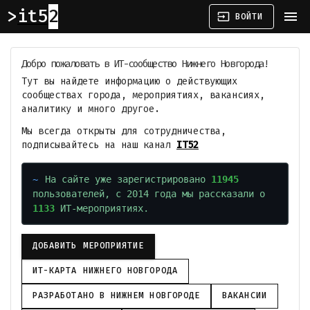
it52
menu
input
ВОЙТИ
Добро пожаловать в ИТ-сообщество Нижнего Новгорода!
Тут вы найдете информацию о действующих
сообществах города, мероприятиях, вакансиях,
аналитику и много другое.
Мы всегда открыты для сотрудничества,
подписывайтесь на наш канал
IT52
На сайте уже зарегистрировано
11945
пользователей, с 2014 года мы рассказали о
1133
ИТ-мероприятиях.
ДОБАВИТЬ МЕРОПРИЯТИЕ
ИТ-КАРТА НИЖНЕГО НОВГОРОДА
РАЗРАБОТАНО В НИЖНЕМ НОВГОРОДЕ
ВАКАНСИИ