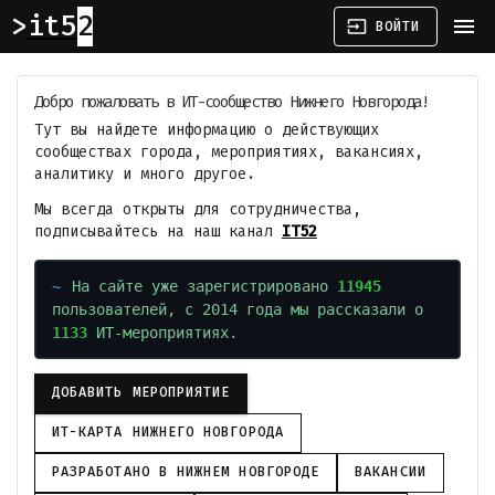
it52
menu
input
ВОЙТИ
Добро пожаловать в ИТ-сообщество Нижнего Новгорода!
Тут вы найдете информацию о действующих
сообществах города, мероприятиях, вакансиях,
аналитику и много другое.
Мы всегда открыты для сотрудничества,
подписывайтесь на наш канал
IT52
На сайте уже зарегистрировано
11945
пользователей, с 2014 года мы рассказали о
1133
ИТ-мероприятиях.
ДОБАВИТЬ МЕРОПРИЯТИЕ
ИТ-КАРТА НИЖНЕГО НОВГОРОДА
РАЗРАБОТАНО В НИЖНЕМ НОВГОРОДЕ
ВАКАНСИИ