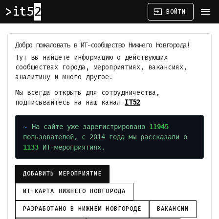
it52
menu
input
ВОЙТИ
Добро пожаловать в ИТ-сообщество Нижнего Новгорода!
Тут вы найдете информацию о действующих
сообществах города, мероприятиях, вакансиях,
аналитику и много другое.
Мы всегда открыты для сотрудничества,
подписывайтесь на наш канал
IT52
На сайте уже зарегистрировано
11945
пользователей, с 2014 года мы рассказали о
1133
ИТ-мероприятиях.
ДОБАВИТЬ МЕРОПРИЯТИЕ
ИТ-КАРТА НИЖНЕГО НОВГОРОДА
РАЗРАБОТАНО В НИЖНЕМ НОВГОРОДЕ
ВАКАНСИИ