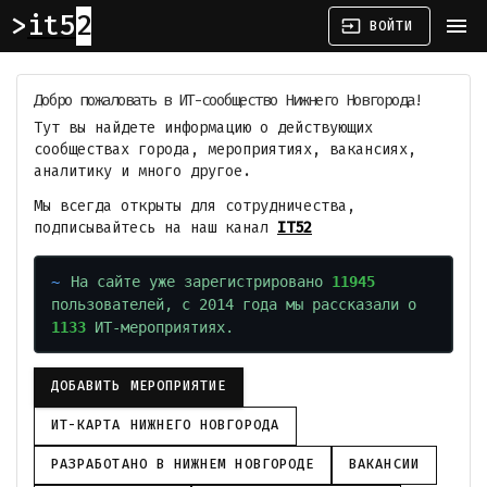
it52
menu
input
ВОЙТИ
Добро пожаловать в ИТ-сообщество Нижнего Новгорода!
Тут вы найдете информацию о действующих
сообществах города, мероприятиях, вакансиях,
аналитику и много другое.
Мы всегда открыты для сотрудничества,
подписывайтесь на наш канал
IT52
На сайте уже зарегистрировано
11945
пользователей, с 2014 года мы рассказали о
1133
ИТ-мероприятиях.
ДОБАВИТЬ МЕРОПРИЯТИЕ
ИТ-КАРТА НИЖНЕГО НОВГОРОДА
РАЗРАБОТАНО В НИЖНЕМ НОВГОРОДЕ
ВАКАНСИИ