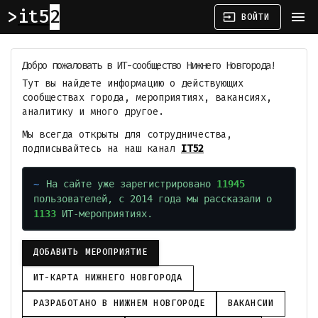
it52
menu
input
ВОЙТИ
Добро пожаловать в ИТ-сообщество Нижнего Новгорода!
Тут вы найдете информацию о действующих
сообществах города, мероприятиях, вакансиях,
аналитику и много другое.
Мы всегда открыты для сотрудничества,
подписывайтесь на наш канал
IT52
На сайте уже зарегистрировано
11945
пользователей, с 2014 года мы рассказали о
1133
ИТ-мероприятиях.
ДОБАВИТЬ МЕРОПРИЯТИЕ
ИТ-КАРТА НИЖНЕГО НОВГОРОДА
РАЗРАБОТАНО В НИЖНЕМ НОВГОРОДЕ
ВАКАНСИИ