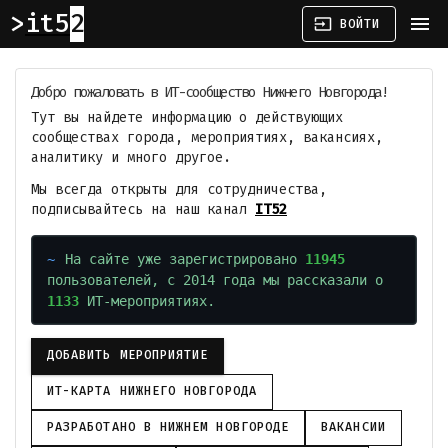
it52
menu
input
ВОЙТИ
Добро пожаловать в ИТ-сообщество Нижнего Новгорода!
Тут вы найдете информацию о действующих
сообществах города, мероприятиях, вакансиях,
аналитику и много другое.
Мы всегда открыты для сотрудничества,
подписывайтесь на наш канал
IT52
На сайте уже зарегистрировано
11945
пользователей, с 2014 года мы рассказали о
1133
ИТ-мероприятиях.
ДОБАВИТЬ МЕРОПРИЯТИЕ
ИТ-КАРТА НИЖНЕГО НОВГОРОДА
РАЗРАБОТАНО В НИЖНЕМ НОВГОРОДЕ
ВАКАНСИИ