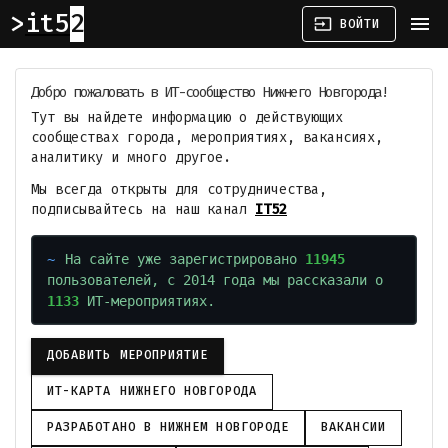
it52
menu
input
ВОЙТИ
Добро пожаловать в ИТ-сообщество Нижнего Новгорода!
Тут вы найдете информацию о действующих
сообществах города, мероприятиях, вакансиях,
аналитику и много другое.
Мы всегда открыты для сотрудничества,
подписывайтесь на наш канал
IT52
На сайте уже зарегистрировано
11945
пользователей, с 2014 года мы рассказали о
1133
ИТ-мероприятиях.
ДОБАВИТЬ МЕРОПРИЯТИЕ
ИТ-КАРТА НИЖНЕГО НОВГОРОДА
РАЗРАБОТАНО В НИЖНЕМ НОВГОРОДЕ
ВАКАНСИИ