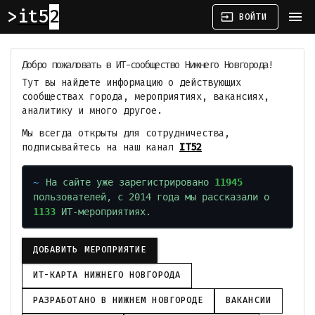
it52
menu
input
ВОЙТИ
Добро пожаловать в ИТ-сообщество Нижнего Новгорода!
Тут вы найдете информацию о действующих
сообществах города, мероприятиях, вакансиях,
аналитику и много другое.
Мы всегда открыты для сотрудничества,
подписывайтесь на наш канал
IT52
На сайте уже зарегистрировано
11945
пользователей, с 2014 года мы рассказали о
1133
ИТ-мероприятиях.
ДОБАВИТЬ МЕРОПРИЯТИЕ
ИТ-КАРТА НИЖНЕГО НОВГОРОДА
РАЗРАБОТАНО В НИЖНЕМ НОВГОРОДЕ
ВАКАНСИИ