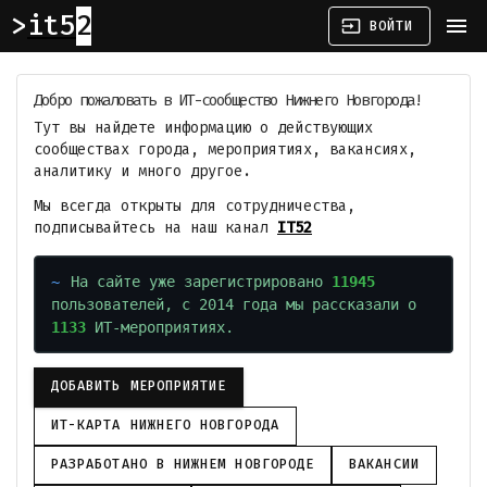
it52
menu
input
ВОЙТИ
Добро пожаловать в ИТ-сообщество Нижнего Новгорода!
Тут вы найдете информацию о действующих
сообществах города, мероприятиях, вакансиях,
аналитику и много другое.
Мы всегда открыты для сотрудничества,
подписывайтесь на наш канал
IT52
На сайте уже зарегистрировано
11945
пользователей, с 2014 года мы рассказали о
1133
ИТ-мероприятиях.
ДОБАВИТЬ МЕРОПРИЯТИЕ
ИТ-КАРТА НИЖНЕГО НОВГОРОДА
РАЗРАБОТАНО В НИЖНЕМ НОВГОРОДЕ
ВАКАНСИИ