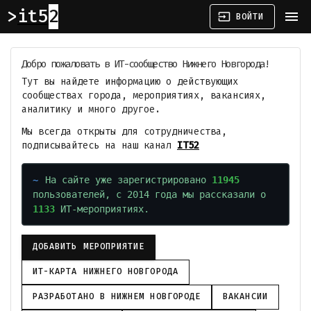
it52
menu
input
ВОЙТИ
Добро пожаловать в ИТ-сообщество Нижнего Новгорода!
Тут вы найдете информацию о действующих
сообществах города, мероприятиях, вакансиях,
аналитику и много другое.
Мы всегда открыты для сотрудничества,
подписывайтесь на наш канал
IT52
На сайте уже зарегистрировано
11945
пользователей, с 2014 года мы рассказали о
1133
ИТ-мероприятиях.
ДОБАВИТЬ МЕРОПРИЯТИЕ
ИТ-КАРТА НИЖНЕГО НОВГОРОДА
РАЗРАБОТАНО В НИЖНЕМ НОВГОРОДЕ
ВАКАНСИИ