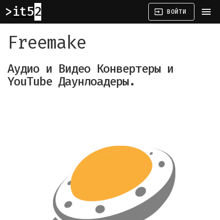
it52
menu
input
ВОЙТИ
Freemake
Аудио и Видео Конвертеры и
YouTube Даунлоадеры.