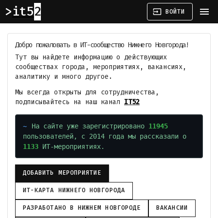
it52
menu
input
ВОЙТИ
Добро пожаловать в ИТ-сообщество Нижнего Новгорода!
Тут вы найдете информацию о действующих
сообществах города, мероприятиях, вакансиях,
аналитику и много другое.
Мы всегда открыты для сотрудничества,
подписывайтесь на наш канал
IT52
На сайте уже зарегистрировано
11945
пользователей, с 2014 года мы рассказали о
1133
ИТ-мероприятиях.
ДОБАВИТЬ МЕРОПРИЯТИЕ
ИТ-КАРТА НИЖНЕГО НОВГОРОДА
РАЗРАБОТАНО В НИЖНЕМ НОВГОРОДЕ
ВАКАНСИИ