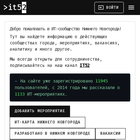
it52
menu
input
ВОЙТИ
Добро пожаловать в ИТ-сообщество Нижнего Новгорода!
Тут вы найдете информацию о действующих
сообществах города, мероприятиях, вакансиях,
аналитику и много другое.
Мы всегда открыты для сотрудничества,
подписывайтесь на наш канал
IT52
На сайте уже зарегистрировано
11945
пользователей, с 2014 года мы рассказали о
1133
ИТ-мероприятиях.
ДОБАВИТЬ МЕРОПРИЯТИЕ
ИТ-КАРТА НИЖНЕГО НОВГОРОДА
РАЗРАБОТАНО В НИЖНЕМ НОВГОРОДЕ
ВАКАНСИИ