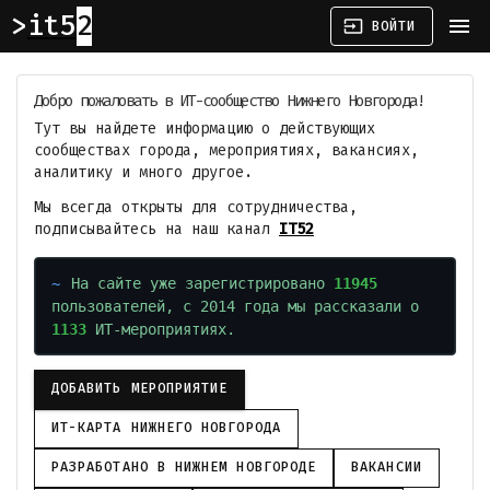
it52
menu
input
ВОЙТИ
Добро пожаловать в ИТ-сообщество Нижнего Новгорода!
Тут вы найдете информацию о действующих
сообществах города, мероприятиях, вакансиях,
аналитику и много другое.
Мы всегда открыты для сотрудничества,
подписывайтесь на наш канал
IT52
На сайте уже зарегистрировано
11945
пользователей, с 2014 года мы рассказали о
1133
ИТ-мероприятиях.
ДОБАВИТЬ МЕРОПРИЯТИЕ
ИТ-КАРТА НИЖНЕГО НОВГОРОДА
РАЗРАБОТАНО В НИЖНЕМ НОВГОРОДЕ
ВАКАНСИИ