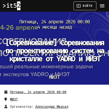
it52
menu
input
ВОЙТИ
Пятница, 24 апреля 2026 00:00
4 месяца назад
[Соревнование]
Соревнования
по проектированию систем на
кристалле от YADRO и МИЭТ
МИЭТ
Пятница, 24 апреля 2026 00:00
МИЭТ
Организатор:
Александра Марсал