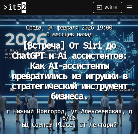
it52
menu
input
ВОЙТИ
Среда, 04 февраля 2026 19:00
6 месяцев назад
[Встреча]
От Siri до
ChatGPT и Ai ассистентов:
Как AI-ассистенты
превратились из игрушки в
стратегический инструмент
бизнеса.
г Нижний Новгород, ул Алексеевская, д
6/16
БЦ Corner Place, IT Лекторий