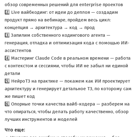
обзор современных решений для enterprise проектов
2️⃣ Live вайбкодинг: от идеи до деплоя — создадим
продукт прямо на вебинаре, пройдем весь цикл:
концепция → архитектура → код → прод
3️⃣ Запилим собственного кодингового агента —
генерация, отладка и оптимизация кода с помощью ИИ-
ассистентов
4️⃣ Мастеринг Claude Code в реальном времени — работа
с контекстом и сессиями, чтобы ИИ не забыл ни единой
детали
5️⃣ НейроТЗ на практике — покажем как ИИ проектирует
архитектуру и генерирует детальное ТЗ, по которому сам
же пишет код
6️⃣ Опорные точки качества вайб-кодера — разберем на
что опираться, чтобы делать работу качественно, обзор
лучших инструментов и моделей
Что еще: