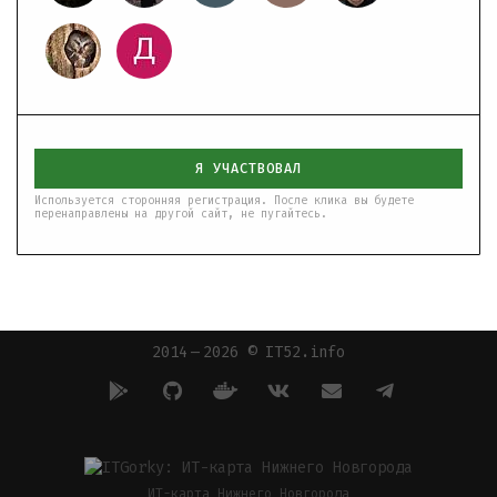
Я УЧАСТВОВАЛ
Используется сторонняя регистрация. После клика вы будете
перенаправлены на другой сайт, не пугайтесь.
2014 — 2026 © IT52.info
ИТ-карта Нижнего Новгорода