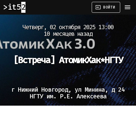
it52
menu
input
ВОЙТИ
Четверг, 02 октября 2025 13:00
10 месяцев назад
[Встреча]
АтомикХак*НГТУ
г Нижний Новгород, ул Минина, д 24
НГТУ им. Р.Е. Алексеева