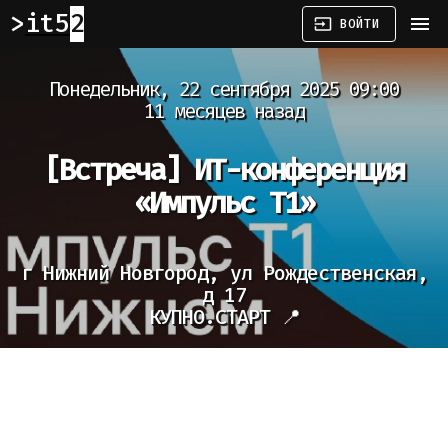
it52
menu
input
ВОЙТИ
Понедельник, 22 сентября 2025 09:00
11 месяцев назад
[Встреча]
ИТ-конференция
«Импульс Т1»
г Нижний Новгород, ул Рождественская,
д 17
КУПНО.СТАРТ 📍