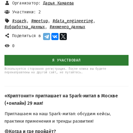
Организатор:
Дарья Камаева
Участники: 2
#spark
,
#meetup
,
#data_engineering
,
#обработка_данных
,
#инженер_данных
Поделиться в
0
Я УЧАСТВОВАЛ
Используется сторонняя регистрация. После клика вы будете
перенаправлены на другой сайт, не пугайтесь.
«Криптонит» приглашает на Spark-митап в Москве
(+онлайн) 29 мая!
Приглашаем на наш Spark-митап: обсудим кейсы,
практики применения и тренды развития!
🟢
Когда и где пройдёт?