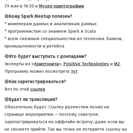
29 мая в 18:30 в
Музее криптографии
🟢
Кому Spark Meetup полезен?
* инженерам данных и аналитикам данных
* программистам со знанием Spark и Scala
* всем смежным специальностям из телекома, банков,
промышленности и ретейла
🟢
Кто будет выступать с докладами?
Эксперты из «
Криптонита
»,
Positive Technologies
и
М2
.
Программу можно посмотреть
тут
🟢
Как зарегистрироваться?
Вот по этой
ссылке
🟢
Будет ли трансляция?
Обязательно будет. Ссылку разместим позже на
странице мероприятия — поэтому советуем
зарегистрироваться на оффлайн-встречу, даже если вы
не сможете прийти. Так вы точно не потеряете ссылку на