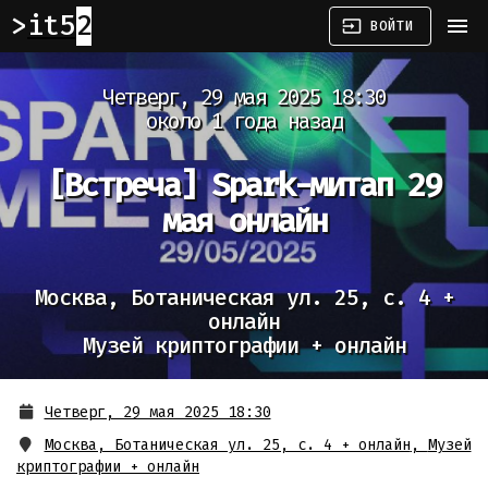
it52
menu
input
ВОЙТИ
Четверг, 29 мая 2025 18:30
около 1 года назад
[Встреча]
Spark-митап 29
мая онлайн
Москва, Ботаническая ул. 25, с. 4 +
онлайн
Музей криптографии + онлайн
Четверг, 29 мая 2025 18:30
Москва, Ботаническая ул. 25, с. 4 + онлайн
,
Музей
криптографии + онлайн