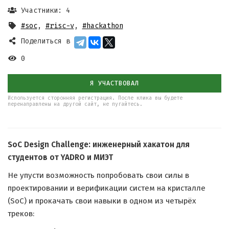
Участники: 4
#soc
,
#risc-v
,
#hackathon
Поделиться в
0
Я УЧАСТВОВАЛ
Используется сторонняя регистрация. После клика вы будете
перенаправлены на другой сайт, не пугайтесь.
SoC Design Challenge: инженерный хакатон для
студентов от YADRO и МИЭТ
Не упусти возможность попробовать свои силы в
проектировании и верификации систем на кристалле
(SoC) и прокачать свои навыки в одном из четырёх
треков: