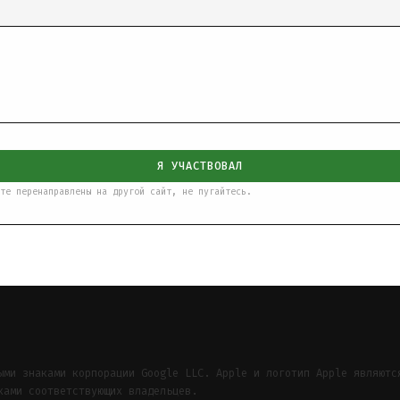
Я УЧАСТВОВАЛ
те перенаправлены на другой сайт, не пугайтесь.
ыми знаками корпорации Google LLC. Apple и логотип Apple являютс
ками соответствующих владельцев.