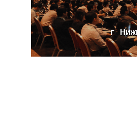
г Ниж