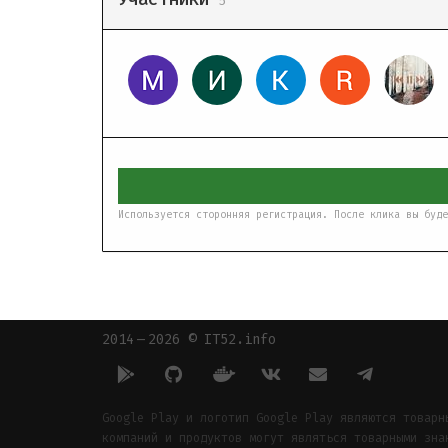
5
Используется сторонняя регистрация. После клика вы буде
2014 — 2026 © IT52.info
Google Play и логотип Google Play являются товарн
компаний и продуктов могут являться товарными зна