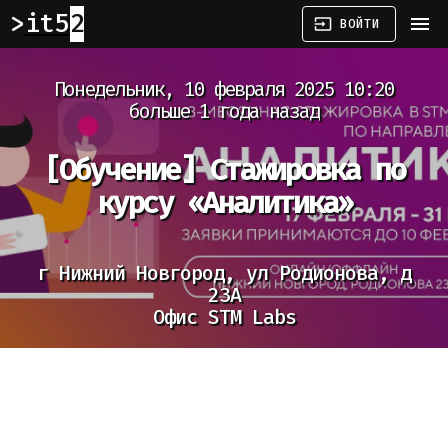
it52
menu
input
ВОЙТИ
Понедельник, 10 февраля 2025 10:20
больше 1 года назад
[Обучение]
Стажировка по
курсу «Аналитика»
г Нижний Новгород, ул Родионова, д
23А
Офис STM Labs