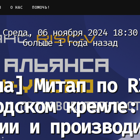
Ы
О НАС
ПОМОЧЬ!
Среда, 06 ноября 2024 18:30
больше 1 года назад
ча]
Митап по R
одском кремле:
ии и производ