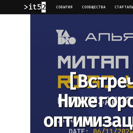
it52
СОБЫТИЯ
СООБЩЕСТВА
СТАРТАП
[Встре
Нижегор
оптимизац