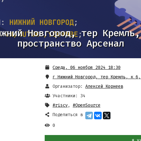
ижний Новгород, тер Кремль,
пространство Арсенал
Среда, 06 ноября 2024 18:30
г Нижний Новгород, тер Кремль, к 6
Организатор:
Алексей Корнеев
Участники: 34
#riscv
,
#OpenSource
Поделиться в
0
Я У