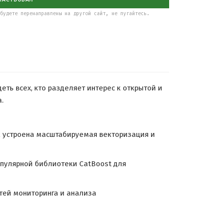
будете перенаправлены на другой сайт, не пугайтесь.
ть всех, кто разделяет интерес к открытой и
.
ак устроена масштабируемая векторизация и
опулярной библиотеки CatBoost для
тей мониторинга и анализа