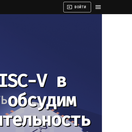
menu
input
ВОЙТИ
ISC-V в
 обсудим
ительность