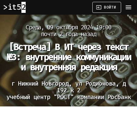
it52
menu
input
ВОЙТИ
Среда, 09 октября 2024 19:00
почти 2 года назад
[Встреча]
В ИТ через текст
№3: внутренние коммуникации
и внутренняя редакция
г Нижний Новгород, ул Родионова, д
192 к 2
учебный центр "РОСТ" компании Росбанк