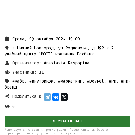
Среда, 09 октября 2024 19:00
г Нижний Новгород, ул Родионова, д 192 к 2
,
учебный центр "РОСТ" компании Росбанк
Организатор:
Anastasia Raspopina
Участники: 11
#Хабр
,
#внутриком
,
#маркетинг
,
#DevRel
,
#PR
,
#HR-
бренд
Поделиться в
0
Я УЧАСТВОВАЛ
Используется сторонняя регистрация. После клика вы будете
перенаправлены на другой сайт, не пугайтесь.