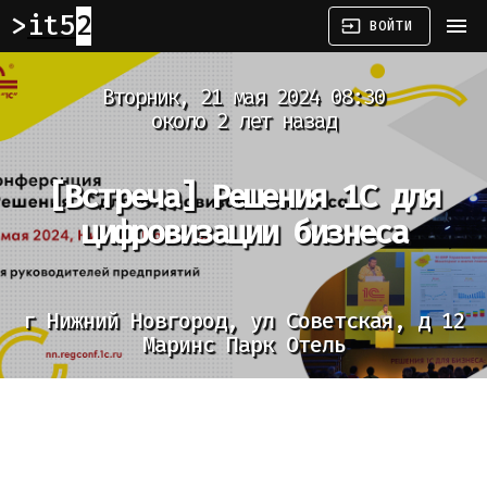
it52
menu
input
ВОЙТИ
Вторник, 21 мая 2024 08:30
около 2 лет назад
[Встреча]
Решения 1С для
цифровизации бизнеса
г Нижний Новгород, ул Советская, д 12
Маринс Парк Отель