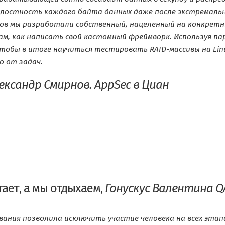
остность каждого байта данных даже после экстремальны
зов мы разработали собственный, нацеленный на конкрет
м, как написать свой кастомный фреймворк. Используя пар
тобы в итоге научиться тестировать RAID-массивы на Lin
о от задач.
ександр Смирнов. AppSec в Циан
отает, а мы отдыхаем,
Гонускус Валентина QA-
ания позволила исключить участие человека на всех этап