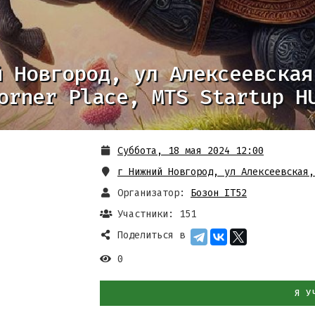
й Новгород, ул Алексеевская
orner Place, MTS Startup H
Суббота, 18 мая 2024 12:00
г Нижний Новгород, ул Алексеевская,
Организатор:
Бозон IT52
Участники: 151
Поделиться в
0
Я У