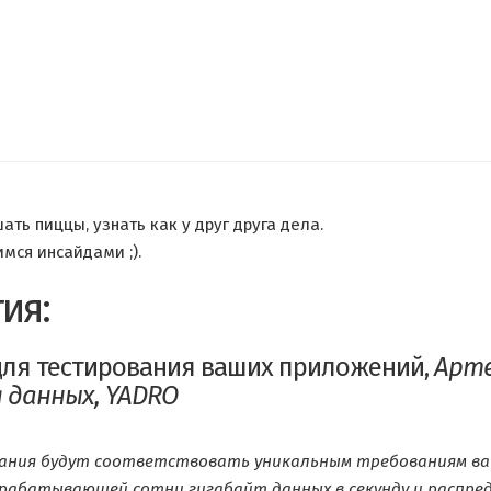
ть пиццы, узнать как у друг друга дела.
мся инсайдами ;).
ия:
для тестирования ваших приложений,
Арте
 данных, YADRO
ния будут соответствовать уникальным требованиям ваш
абатывающей сотни гигабайт данных в секунду и распред