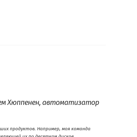
м Хюппенен, автоматизатор
их продуктов. Например, моя команда
еляющей их по десяткам дисков