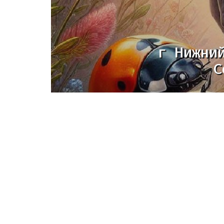
г Нижни
C