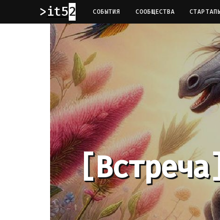
it52
СОБЫТИЯ
СООБЩЕСТВА
СТАРТАП
[Встреча