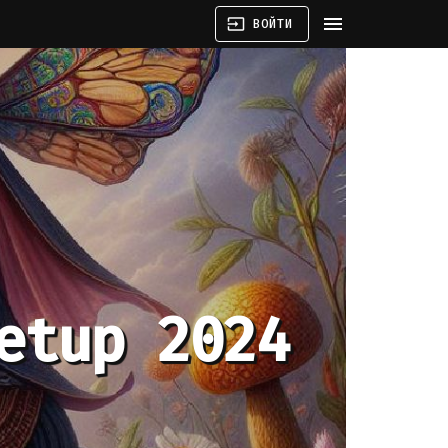
menu
input
ВОЙТИ
etup 2024