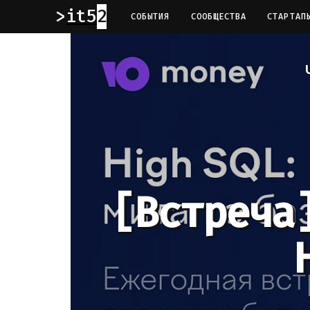
it52
СОБЫТИЯ
СООБЩЕСТВА
СТАРТАП
[Встреча