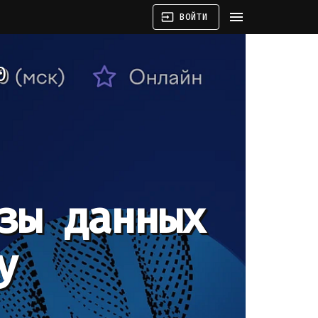
menu
input
ВОЙТИ
0
зы данных
y