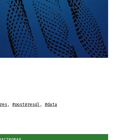
res
,
#postgresql
,
#data
ЧАСТВОВАЛ