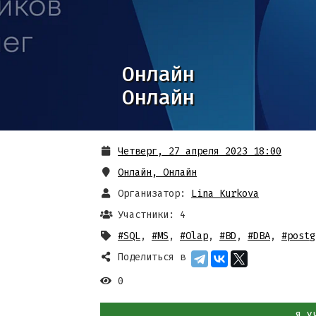
Онлайн
Онлайн
Четверг, 27 апреля 2023 18:00
Онлайн
,
Онлайн
Организатор:
Lina Kurkova
Участники: 4
#SQL
,
#MS
,
#Olap
,
#BD
,
#DBA
,
#postg
Поделиться в
0
Я У