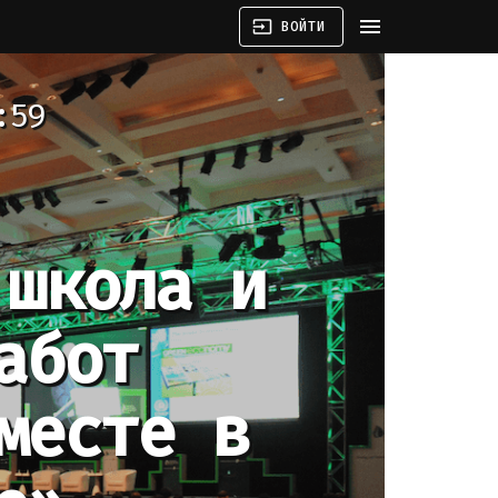
menu
input
ВОЙТИ
:59
 школа и
абот
месте в