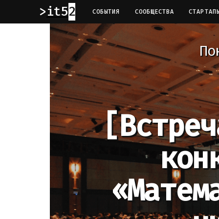
it52
СОБЫТИЯ
СООБЩЕСТВА
СТАРТАП
По
[Встреч
кон
«Матем