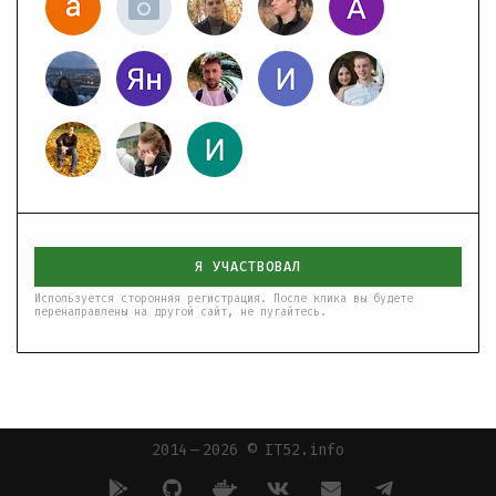
Я УЧАСТВОВАЛ
Используется сторонняя регистрация. После клика вы будете
перенаправлены на другой сайт, не пугайтесь.
2014 — 2026 © IT52.info