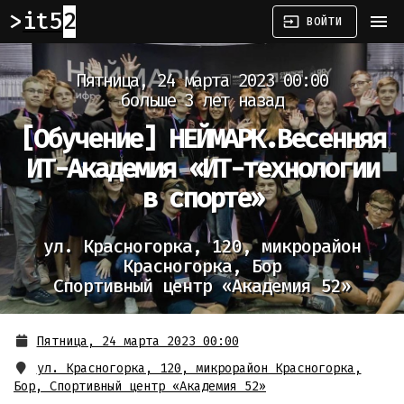
it52
menu
input
ВОЙТИ
Пятница, 24 марта 2023 00:00
больше 3 лет назад
[Обучение]
НЕЙМАРК.Весенняя
ИТ-Академия «ИТ-технологии
в спорте»
ул. Красногорка, 120, микрорайон
Красногорка, Бор
Спортивный центр «Академия 52»
Пятница, 24 марта 2023 00:00
ул. Красногорка, 120, микрорайон Красногорка,
Бор
,
Спортивный центр «Академия 52»