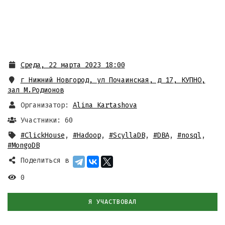
Среда, 22 марта 2023 18:00
г Нижний Новгород, ул Почаинская, д 17
,
КУПНО,
зал М.Родионов
Организатор:
Alina Kartashova
Участники: 60
#ClickHouse
,
#Hadoop
,
#ScyllaDB
,
#DBA
,
#nosql
,
#MongoDB
Поделиться в
0
Я УЧАСТВОВАЛ