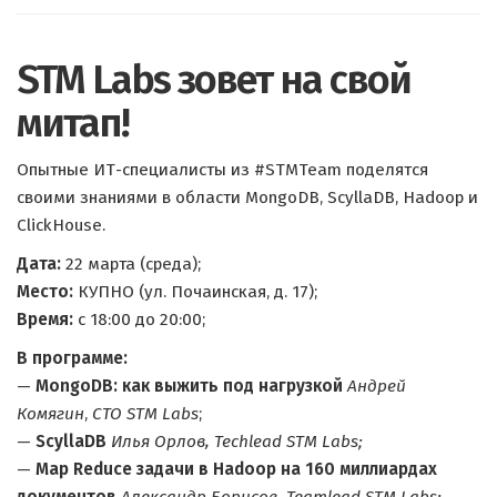
STM Labs зовет на свой
митап!
Опытные ИТ-специалисты из #STMTeam поделятся
своими знаниями в области MongoDB, ScyllaDB, Hadoop и
ClickHouse.
Дата:
22 марта (среда);
Место:
КУПНО (ул. Почаинская, д. 17);
Время:
с 18:00 до 20:00;
В программе:
—
MongoDB: как выжить под нагрузкой
Андрей
Комягин
,
СТО STM Labs
;
—
ScyllaDB
Илья Орлов, Techlead STM Labs;
—
Map Reduce задачи в Hadoop на 160 миллиардах