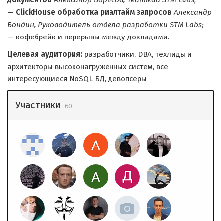
документов
Александр Борисов, Teamlead STM Labs;
—
ClickHouse обработка риалтайм запросов
Александр
Бондин, Руководитель отдела разработки STM Labs;
— кофебрейк и перерывы между докладами.
Целевая аудитория:
разработчики, DBA, техлиды и
архитекторы высоконагруженных систем, все
интересующиеся NoSQL БД, девопсеры
Участники
60