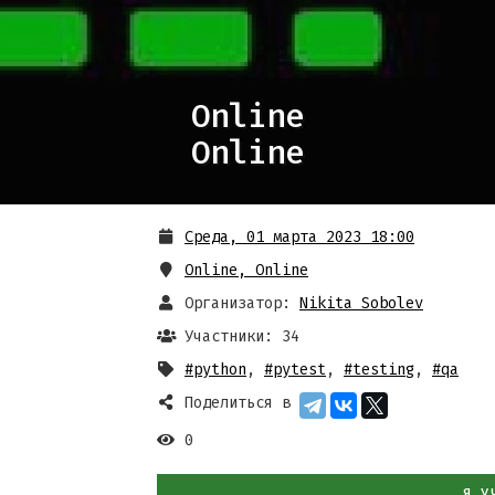
Online
Online
Среда, 01 марта 2023 18:00
Online
,
Online
Организатор:
Nikita Sobolev
Участники: 34
#python
,
#pytest
,
#testing
,
#qa
Поделиться в
0
Я У