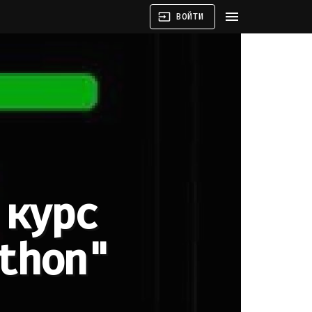
menu
input
ВОЙТИ
 курс
thon"