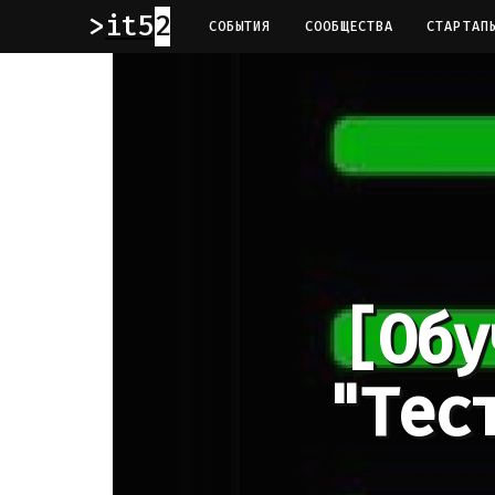
it52
СОБЫТИЯ
СООБЩЕСТВА
СТАРТАП
[Обу
"Тес