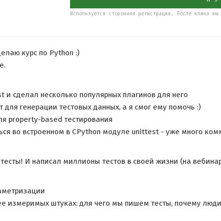
Используется сторонняя регистрация. После клика вы 
елаю курс по Python :)
е.
st и сделал несколько популярных плагинов для него
 для генерации тестовых данных, а я смог ему помочь :)
ля property-based тестирования
ься во встроенном в CPython модуле unittest - уже много ко
тесты! И написал миллионы тестов в своей жизни (на вебинар
раметризации
е измеримых штуках: для чего мы пишем тесты, почему люди 