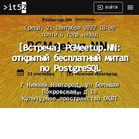
it52
menu
input
ВОЙТИ
Среда, 21 сентября 2022 18:00
почти 4 года назад
[Встреча]
PGMeetup.NN:
открытый бесплатный митап
по PostgreSQL
г Нижний Новгород, ул Большая
Покровская, д 18
Культурное пространство DKRT