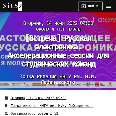
it52
menu
input
ВОЙТИ
Вторник, 14 июня 2022 09:30
около 4 лет назад
[Встреча]
Русская
электроника.
Акселерационные сессии для
студенческих команд
Точка кипения ННГУ им. Н.И.
Лобачевского
Вторник, 14 июня 2022 09:30
Точка кипения ННГУ им. Н.И. Лобачевского
Организатор:
Бозон IT52