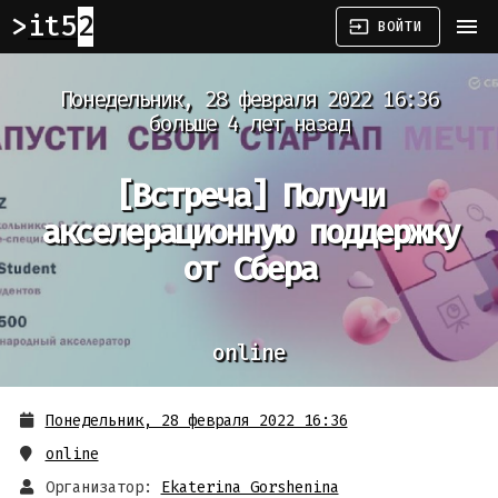
it52
menu
input
ВОЙТИ
Понедельник, 28 февраля 2022 16:36
больше 4 лет назад
[Встреча]
Получи
акселерационную поддержку
от Сбера
online
Понедельник, 28 февраля 2022 16:36
online
Организатор:
Ekaterina Gorshenina