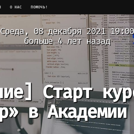
Ы
О НАС
ПОМОЧЬ!
Среда, 08 декабря 2021 19:00
больше 4 лет назад
ние]
Старт кур
р» в Академии