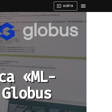
menu
input
ВОЙТИ
са «МL-
 Globus