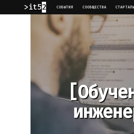
it52
СОБЫТИЯ
СООБЩЕСТВА
СТАРТАП
[Обуче
инжене