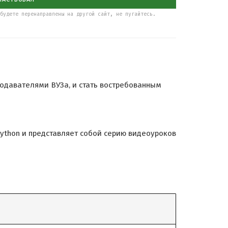
будете перенаправлены на другой сайт, не пугайтесь.
подавателями ВУЗа, и стать востребованным
ython и представляет собой серию видеоуроков