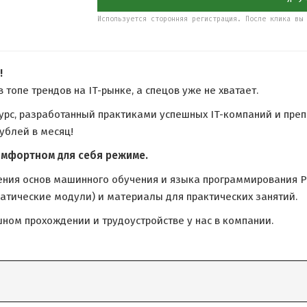
Используется сторонняя регистрация. После клика вы 
!
в топе трендов на IT-рынке, а спецов уже не хватает.
курс, разработанный практиками успешных IT-компаний и пре
ублей в месяц!
омфортном для себя режиме.
ения основ машинного обучения и языка программирования P
матические модули) и материалы для практических занятий.
шном прохождении и трудоустройстве у нас в компании.